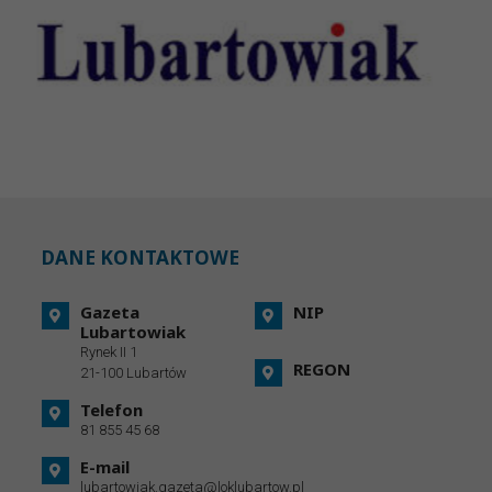
DANE KONTAKTOWE
Gazeta
NIP
Lubartowiak
Rynek II 1
REGON
21-100 Lubartów
Telefon
81 855 45 68
E-mail
lubartowiak.gazeta@loklubartow.pl