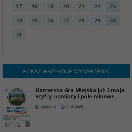
17
18
19
20
21
22
23
24
25
26
27
28
29
30
31
x
Nadchodzące wydarzenia:
Brak wydarzeń w tym okresie
POKAŻ WSZYSTKIE WYDARZENIA
Harcerska Gra Miejska już 3 maja.
Szyfry, namioty i pole minowe
redakcja
2.05.2025