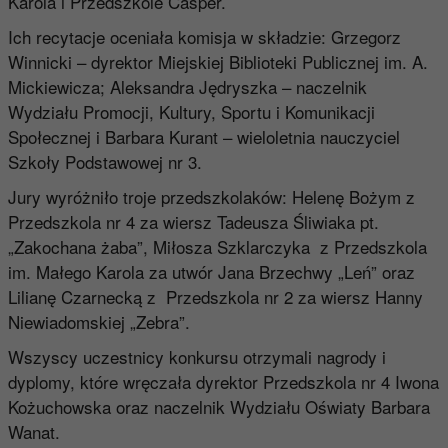
Karola i Przedszkole Casper.
Ich recytacje oceniała komisja w składzie: Grzegorz
Winnicki – dyrektor Miejskiej Biblioteki Publicznej im. A.
Mickiewicza; Aleksandra Jędryszka – naczelnik
Wydziału Promocji, Kultury, Sportu i Komunikacji
Społecznej i Barbara Kurant – wieloletnia nauczyciel
Szkoły Podstawowej nr 3.
Jury wyróżniło troje przedszkolaków: Helenę Bożym z
Przedszkola nr 4 za wiersz Tadeusza Śliwiaka pt.
„Zakochana żaba”, Miłosza Szklarczyka z Przedszkola
im. Małego Karola za utwór Jana Brzechwy „Leń” oraz
Lilianę Czarnecką z Przedszkola nr 2 za wiersz Hanny
Niewiadomskiej „Zebra”.
Wszyscy uczestnicy konkursu otrzymali nagrody i
dyplomy, które wręczała dyrektor Przedszkola nr 4 Iwona
Kożuchowska oraz naczelnik Wydziału Oświaty Barbara
Wanat.