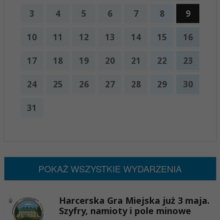
3
4
5
6
7
8
9
10
11
12
13
14
15
16
17
18
19
20
21
22
23
24
25
26
27
28
29
30
31
x
Nadchodzące wydarzenia:
Brak wydarzeń w tym okresie
POKAŻ WSZYSTKIE WYDARZENIA
Harcerska Gra Miejska już 3 maja.
Szyfry, namioty i pole minowe