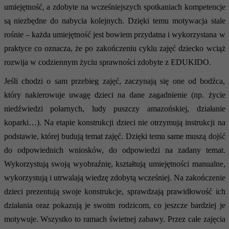
umiejętność, a zdobyte na wcześniejszych spotkaniach kompetencje
są niezbędne do nabycia kolejnych. Dzięki temu motywacja stale
rośnie – każda umiejętność jest bowiem przydatna i wykorzystana w
praktyce co oznacza, że po zakończeniu cyklu zajęć dziecko wciąż
rozwija w codziennym życiu sprawności zdobyte z EDUKIDO.
Jeśli chodzi o sam przebieg zajęć, zaczynają się one od bodźca,
który nakierowuje uwagę dzieci na dane zagadnienie (np. życie
niedźwiedzi polarnych, ludy puszczy amazońskiej, działanie
koparki…). Na etapie konstrukcji dzieci nie otrzymują instrukcji na
podstawie, której budują temat zajęć. Dzięki temu same muszą dojść
do odpowiednich wniosków, do odpowiedzi na zadany temat.
Wykorzystują swoją wyobraźnię, kształtują umiejętności manualne,
wykorzystują i utrwalają wiedzę zdobytą wcześniej. Na zakończenie
dzieci prezentują swoje konstrukcje, sprawdzają prawidłowość ich
działania oraz pokazują je swoim rodzicom, co jeszcze bardziej je
motywuje. Wszystko to ramach świetnej zabawy. Przez całe zajęcia