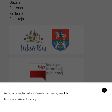
Gazeta
Patronat
Reklama
Redakcja
x
Więcej informacji o Polityce Prywatności przeczytasz
tutaj
Przypomnij później
Akceptuj
© 2022 LUBARTOWIAK
PROJEKT I WYKONANIE
ITLU.PL