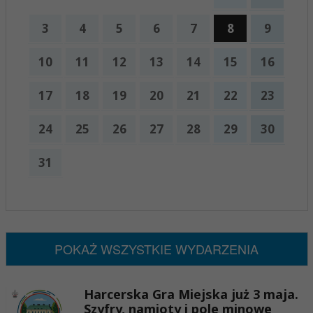
3
4
5
6
7
8
9
10
11
12
13
14
15
16
17
18
19
20
21
22
23
24
25
26
27
28
29
30
31
x
Nadchodzące wydarzenia:
Brak wydarzeń w tym okresie
POKAŻ WSZYSTKIE WYDARZENIA
Harcerska Gra Miejska już 3 maja.
Szyfry, namioty i pole minowe