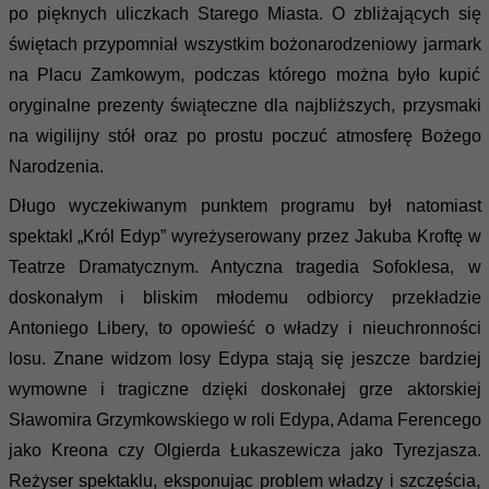
po pięknych uliczkach Starego Miasta. O zbliżających się
świętach przypomniał wszystkim bożonarodzeniowy jarmark
na Placu Zamkowym, podczas którego można było kupić
oryginalne prezenty świąteczne dla najbliższych, przysmaki
na wigilijny stół oraz po prostu poczuć atmosferę Bożego
Narodzenia.
Długo wyczekiwanym punktem programu był natomiast
spektakl „Król Edyp” wyreżyserowany przez Jakuba Kroftę w
Teatrze Dramatycznym. Antyczna tragedia Sofoklesa, w
doskonałym i bliskim młodemu odbiorcy przekładzie
Antoniego Libery, to opowieść o władzy i nieuchronności
losu. Znane widzom losy Edypa stają się jeszcze bardziej
wymowne i tragiczne dzięki doskonałej grze aktorskiej
Sławomira Grzymkowskiego w roli Edypa, Adama Ferencego
jako Kreona czy Olgierda Łukaszewicza jako Tyrezjasza.
Reżyser spektaklu, eksponując problem władzy i szczęścia,