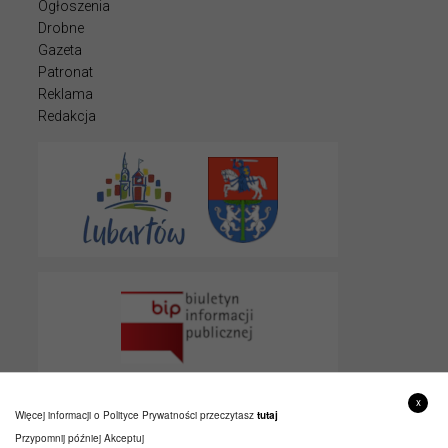
Ogłoszenia
Drobne
Gazeta
Patronat
Reklama
Redakcja
x
Więcej informacji o Polityce Prywatności przeczytasz
tutaj
Przypomnij później
Akceptuj