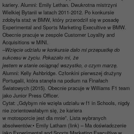
kariery. Alumni: Emily Lethan. Dwukrotna mistrzyni
Wielkiej Bytanii w latach 2011-2012. Po konkursie
zdobyła staż w BMW, który przerodził się w posadę
Experimental and Sports Marketing Execultive w BMW.
Obecnie pracuje w zespole Customer Loyality and
Acquisitions w MINI.
–
Wzięcie udziału w konkursie dało mi przepustkę do
sukcesu w życiu. Pokazało mi, że
jestem w stanie osiągnąć wszystko, o czym marzę.
Alumni: Kelly Ashbridge. Członkini pierwszej drużyny
Portugalii, która stanęła na podium na Finałach
Światowych (2015). Obecnie pracuje w Williams F1 team
jako Junior Press Officer.
Cytat: „Gdybym nie wzięła udziału w f1 in Schools, nigdy
nie zorientowałabym się, że kariera
w motosporcie jest dla mnie”. Lista wybranych
absolwentów:• Emily Latham (link) – Ma doświadczenie
jako Experimental and Sports Marketing Execultive w