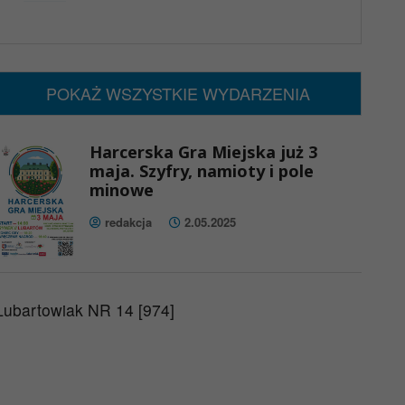
x
Nadchodzące wydarzenia:
Brak wydarzeń w tym okresie
POKAŻ WSZYSTKIE WYDARZENIA
Harcerska Gra Miejska już 3
maja. Szyfry, namioty i pole
minowe
redakcja
2.05.2025
Lubartowiak NR 14 [974]