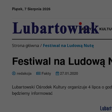
Przejdź do menu
Przejdź do stopki strony
Przejdź do głównej treści strony
Piątek, 7 Sierpnia 2026
FAKTY
KULTU
Strona główna
/
Festiwal na Ludową Nutę
Festiwal na Ludową 
redakcja
Fakty
27.01.2020
Lubartowski Ośrodek Kultury organizuje 4 lipca o go
będziemy informować