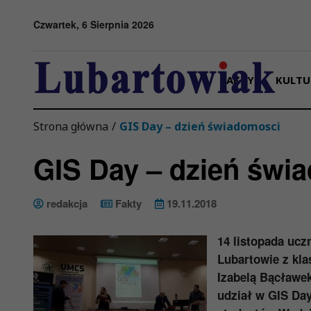
Przejdź do menu
Przejdź do stopki strony
Przejdź do głównej treści strony
Czwartek, 6 Sierpnia 2026
FAKTY
KULTU
Strona główna
/
GIS Day – dzień świadomosci
GIS Day – dzień świ
redakcja
Fakty
19.11.2018
14 listopada ucz
Lubartowie z kla
Izabelą Bącławek
udział w GIS Da