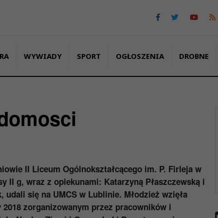
RA
WYWIADY
SPORT
OGŁOSZENIA
DROBNE
adomosci
niowie II Liceum Ogólnokształcącego im. P. Firleja w
sy II g, wraz z opiekunami: Katarzyną Płaszczewską i
, udali się na UMCS w Lublinie. Młodzież wzięła
y 2018 zorganizowanym przez pracowników i