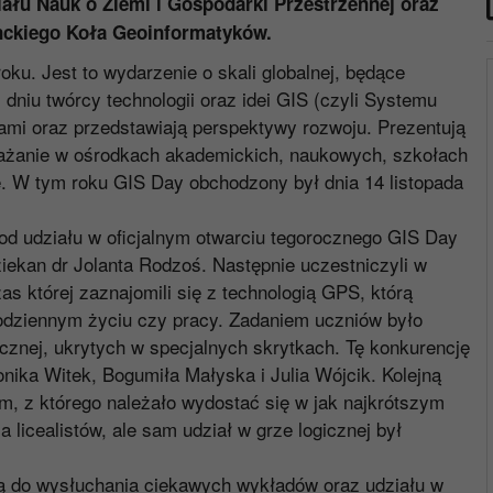
ału Nauk o Ziemi i Gospodarki Przestrzennej oraz
ckiego Koła Geoinformatyków.
ku. Jest to wydarzenie o skali globalnej, będące
niu twórcy technologii oraz idei GIS (czyli Systemu
ciami oraz przedstawiają perspektywy rozwoju. Prezentują
rażanie w ośrodkach akademickich, naukowych, szkołach
. W tym roku GIS Day obchodzony był dnia 14 listopada
 od udziału w oficjalnym otwarciu tegorocznego GIS Day
ekan dr Jolanta Rodzoś. Następnie uczestniczyli w
s której zaznajomili się z technologią GPS, którą
dziennym życiu czy pracy. Zadaniem uczniów było
icznej, ukrytych w specjalnych skrytkach. Tę konkurencję
ika Witek, Bogumiła Małyska i Julia Wójcik. Kolejną
om, z którego należało wydostać się w jak najkrótszym
a licealistów, ale sam udział w grze logicznej był
ją do wysłuchania ciekawych wykładów oraz udziału w