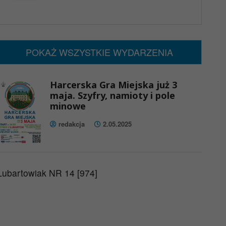
x
Nadchodzące wydarzenia:
Brak wydarzeń w tym okresie
POKAŻ WSZYSTKIE WYDARZENIA
Harcerska Gra Miejska już 3
maja. Szyfry, namioty i pole
minowe
redakcja
2.05.2025
Lubartowiak NR 14 [974]