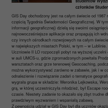
studentów Wydzi
członków Studen
GIS Day obchodzony jest na całym świecie od 1987 ro
częścią Tygodnia Świadomości Geograficznej. W tym d
informacji geograficznej) dzielą się swoimi osiągnię
najnowocześniejsze aplikacje oraz propagują ich wd
czy innych ośrodkach rozwojowych na całym świecie
w największych miastach Polski, w tym – w Lublinie.
Uczniowie II LO rozpoczęli pobyt na wyższej uczelni
w auli UMCS-u, gdzie zgromadzonych powitała Prodzi
warsztatach oraz grze terenowej Geocoaching, podcza
można wykorzystywać zarówno w zabawie, jak i w co
odnalezienie i rozwiązanie zadań o tematyce geograf
wygrała grupa w składzie: Weronika Lejkowska, Weron
grą, w której uczestniczyła młodzież, był Escape ro
czasie. Niestety zadanie to okazało się zbyt trudne dl
prawdziwym wyzwaniem i wspaniałą zabawą.
Z pewnością udział w GIS Day był dla uczniów okaz