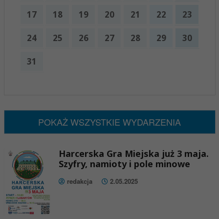
17
18
19
20
21
22
23
24
25
26
27
28
29
30
31
x
Nadchodzące wydarzenia:
Brak wydarzeń w tym okresie
POKAŻ WSZYSTKIE WYDARZENIA
Harcerska Gra Miejska już 3 maja.
Szyfry, namioty i pole minowe
redakcja
2.05.2025