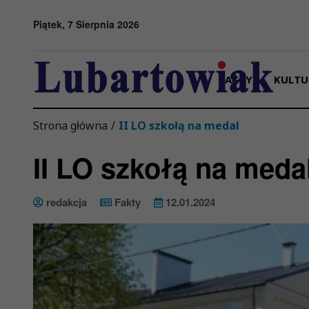
Przejdź do menu
Przejdź do stopki strony
Przejdź do głównej treści strony
Piątek, 7 Sierpnia 2026
FAKTY
KULTU
Strona główna
/
II LO szkołą na medal
II LO szkołą na meda
redakcja
Fakty
12.01.2024