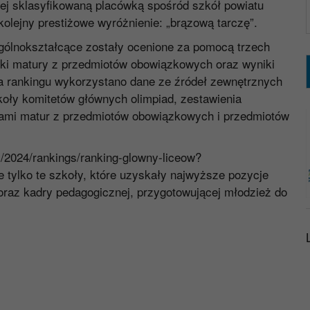
żej sklasyfikowaną placówką spośród szkół powiatu
kolejny prestiżowe wyróżnienie: „brązową tarczę”.
ogólnokształcące zostały ocenione za pomocą trzech
niki matury z przedmiotów obowiązkowych oraz wyniki
 rankingu wykorzystano dane ze źródeł zewnętrznych
oły komitetów głównych olimpiad, zestawienia
ami matur z przedmiotów obowiązkowych i przedmiotów
pl/2024/rankings/ranking-glowny-liceow?
tylko te szkoły, które uzyskały najwyższe pozycje
 oraz kadry pedagogicznej, przygotowującej młodzież do