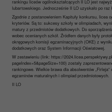
rankingu liceów ogólnokształcących II LO jest najwy
lubartowskiego. Jednocześnie II LO uzyskało po raz 
Zgodnie z postanowieniem Kapituły konkursu, licea 
kryteriów. Są to: sukcesy szkoły w olimpiadach, wy
matury z przedmiotów dodatkowych. Do sporządzenia
wobec ocenianych szkół. Źródłem danych były protok
okręgowych komisji egzaminacyjnych (OKE) z wynik
dodatkowych oraz System Informacji Oświatowej.
W zestawieniu (link: https://2024.licea.perspektywy.
pageIndex=5&pageSize=100) zostały zaprezentowane 
rankingowe. Wielkie brawa dla absolwentów „Firleja”
egzaminów maturalnych i olimpiad przedmiotowych.
II LO