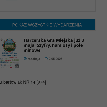
x
Nadchodzące wydarzenia:
Brak wydarzeń w tym okresie
POKAŻ WSZYSTKIE WYDARZENIA
Harcerska Gra Miejska już 3
maja. Szyfry, namioty i pole
minowe
redakcja
2.05.2025
Lubartowiak NR 14 [974]