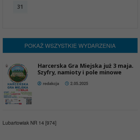
31
x
Nadchodzące wydarzenia:
Brak wydarzeń w tym okresie
POKAŻ WSZYSTKIE WYDARZENIA
Harcerska Gra Miejska już 3 maja.
Szyfry, namioty i pole minowe
redakcja
2.05.2025
Lubartowiak NR 14 [974]