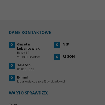
DANE KONTAKTOWE
Gazeta
NIP
Lubartowiak
Rynek II 1
REGON
21-100 Lubartów
Telefon
81 855 45 68
E-mail
lubartowiak.gazeta@loklubartow.pl
WARTO SPRAWDZIĆ