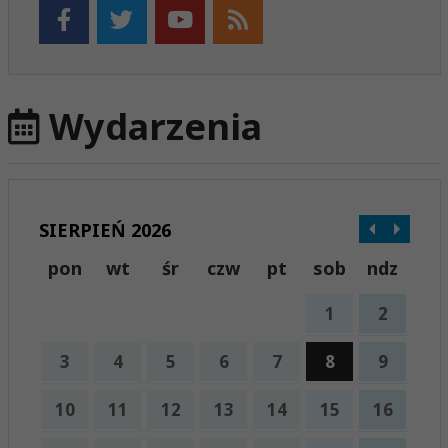
Wydarzenia
SIERPIEŃ 2026
pon
wt
śr
czw
pt
sob
ndz
1
2
3
4
5
6
7
8
9
10
11
12
13
14
15
16