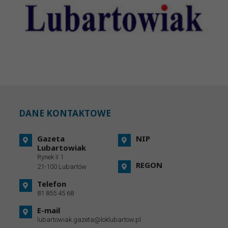
DANE KONTAKTOWE
Gazeta
NIP
Lubartowiak
Rynek II 1
REGON
21-100 Lubartów
Telefon
81 855 45 68
E-mail
lubartowiak.gazeta@loklubartow.pl