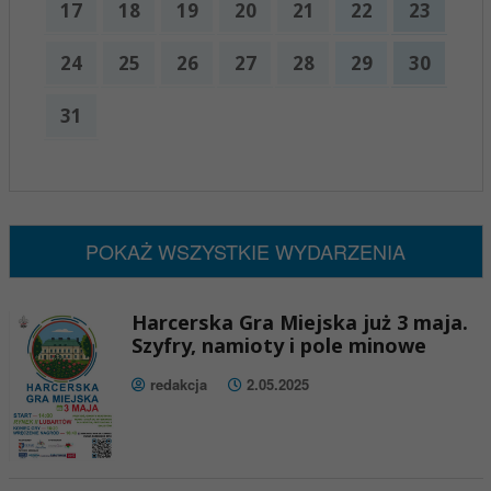
17
18
19
20
21
22
23
24
25
26
27
28
29
30
31
x
Nadchodzące wydarzenia:
Brak wydarzeń w tym okresie
POKAŻ WSZYSTKIE WYDARZENIA
Harcerska Gra Miejska już 3 maja.
Szyfry, namioty i pole minowe
redakcja
2.05.2025