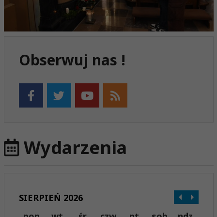
Obserwuj nas !
Wydarzenia
SIERPIEŃ 2026
pon
wt
śr
czw
pt
sob
ndz