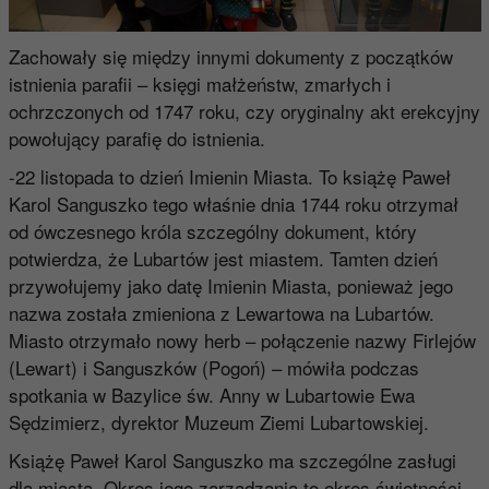
Zachowały się między innymi dokumenty z początków
istnienia parafii – księgi małżeństw, zmarłych i
ochrzczonych od 1747 roku, czy oryginalny akt erekcyjny
powołujący parafię do istnienia.
-22 listopada to dzień Imienin Miasta. To książę Paweł
Karol Sanguszko tego właśnie dnia 1744 roku otrzymał
od ówczesnego króla szczególny dokument, który
potwierdza, że Lubartów jest miastem. Tamten dzień
przywołujemy jako datę Imienin Miasta, ponieważ jego
nazwa została zmieniona z Lewartowa na Lubartów.
Miasto otrzymało nowy herb – połączenie nazwy Firlejów
(Lewart) i Sanguszków (Pogoń) – mówiła podczas
spotkania w Bazylice św. Anny w Lubartowie Ewa
Sędzimierz, dyrektor Muzeum Ziemi Lubartowskiej.
Książę Paweł Karol Sanguszko ma szczególne zasługi
dla miasta. Okres jego zarządzania to okres świetności