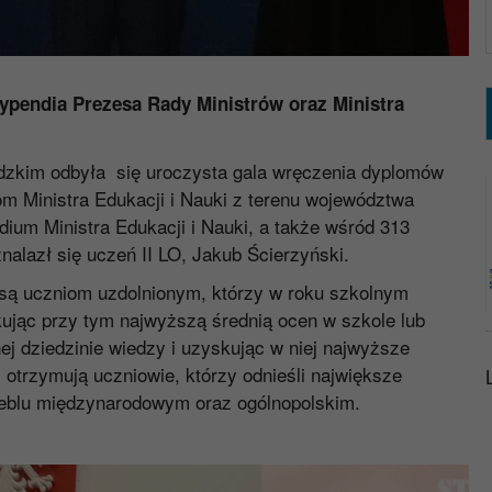
typendia Prezesa Rady Ministrów oraz Ministra
ódzkim odbyła się uroczysta gala wręczenia dyplomów
m Ministra Edukacji i Nauki z terenu województwa
ium Ministra Edukacji i Nauki, a także wśród 313
alazł się uczeń II LO, Jakub Ścierzyński.
są uczniom uzdolnionym, którzy w roku szkolnym
ując przy tym najwyższą średnią ocen w szkole lub
ej dziedzinie wiedzy i uzyskując w niej najwyższe
i otrzymują uczniowie, którzy odnieśli największe
zeblu międzynarodowym oraz ogólnopolskim.