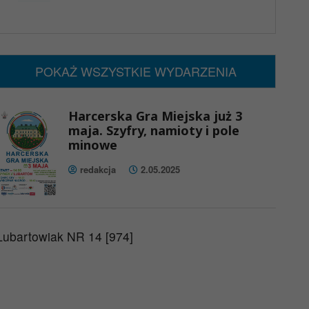
x
Nadchodzące wydarzenia:
Brak wydarzeń w tym okresie
POKAŻ WSZYSTKIE WYDARZENIA
Harcerska Gra Miejska już 3
maja. Szyfry, namioty i pole
minowe
redakcja
2.05.2025
Lubartowiak NR 14 [974]