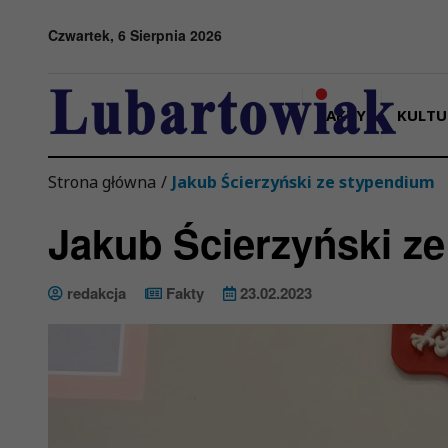
Przejdź do menu
Przejdź do stopki strony
Przejdź do głównej treści strony
Czwartek, 6 Sierpnia 2026
FAKTY
KULTU
Strona główna
/
Jakub Ścierzyński ze stypendium
Jakub Ścierzyński z
redakcja
Fakty
23.02.2023