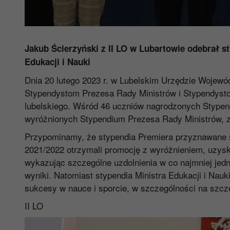
Jakub Ścierzyński z II LO w Lubartowie odebrał s
Edukacji i Nauki
Dnia 20 lutego 2023 r. w Lubelskim Urzędzie Wojew
Stypendystom Prezesa Rady Ministrów i Stypendysto
lubelskiego. Wśród 46 uczniów nagrodzonych Stypend
wyróżnionych Stypendium Prezesa Rady Ministrów, zn
Przypominamy, że stypendia Premiera przyznawane 
2021/2022 otrzymali promocję z wyróżnieniem, uzysk
wykazując szczególne uzdolnienia w co najmniej jedn
wyniki. Natomiast stypendia Ministra Edukacji i Nauk
sukcesy w nauce i sporcie, w szczególności na szc
II LO