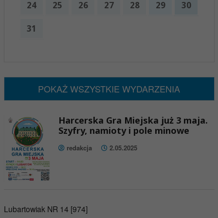
24
25
26
27
28
29
30
31
x
Nadchodzące wydarzenia:
Brak wydarzeń w tym okresie
POKAŻ WSZYSTKIE WYDARZENIA
Harcerska Gra Miejska już 3 maja.
Szyfry, namioty i pole minowe
redakcja
2.05.2025
Lubartowiak NR 14 [974]