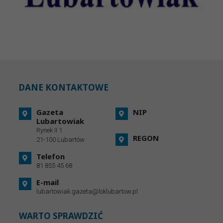
DANE KONTAKTOWE
Gazeta
NIP
Lubartowiak
Rynek II 1
REGON
21-100 Lubartów
Telefon
81 855 45 68
E-mail
lubartowiak.gazeta@loklubartow.pl
WARTO SPRAWDZIĆ