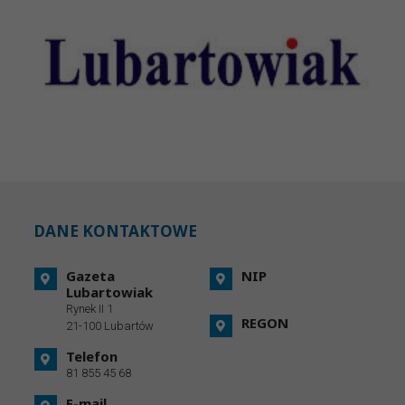
DANE KONTAKTOWE
Gazeta
NIP
Lubartowiak
Rynek II 1
REGON
21-100 Lubartów
Telefon
81 855 45 68
E-mail