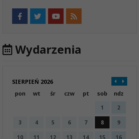
Wydarzenia
SIERPIEŃ 2026
pon
wt
śr
czw
pt
sob
ndz
1
2
3
4
5
6
7
8
9
10
11
12
13
14
15
16