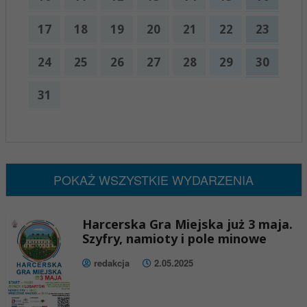
17
18
19
20
21
22
23
24
25
26
27
28
29
30
31
x
Nadchodzące wydarzenia:
Brak wydarzeń w tym okresie
POKAŻ WSZYSTKIE WYDARZENIA
Harcerska Gra Miejska już 3 maja.
Szyfry, namioty i pole minowe
redakcja
2.05.2025