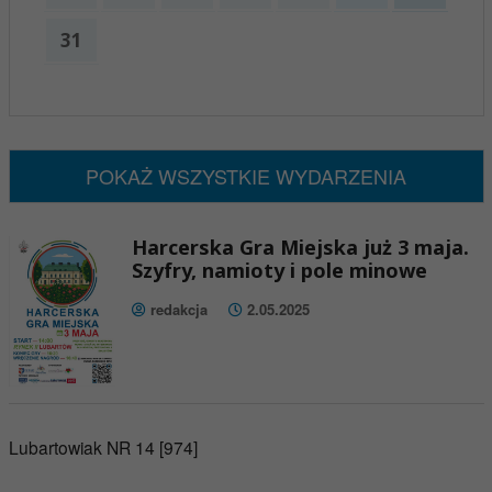
31
x
Nadchodzące wydarzenia:
Brak wydarzeń w tym okresie
POKAŻ WSZYSTKIE WYDARZENIA
Harcerska Gra Miejska już 3 maja.
Szyfry, namioty i pole minowe
redakcja
2.05.2025
Lubartowiak NR 14 [974]