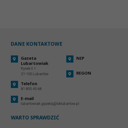
DANE KONTAKTOWE
Gazeta
NIP
Lubartowiak
Rynek II 1
REGON
21-100 Lubartów
Telefon
81 855 45 68
E-mail
lubartowiak.gazeta@loklubartow.pl
WARTO SPRAWDZIĆ