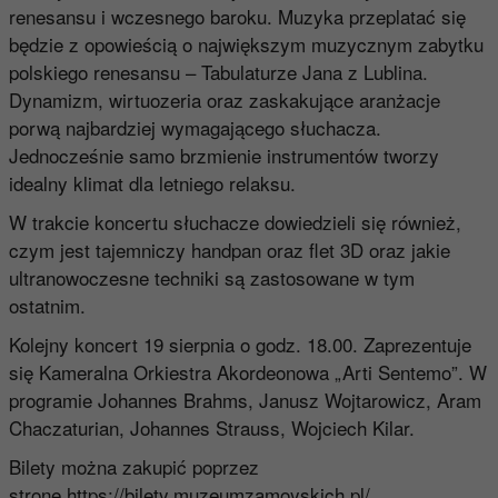
renesansu i wczesnego baroku. Muzyka przeplatać się
będzie z opowieścią o największym muzycznym zabytku
polskiego renesansu – Tabulaturze Jana z Lublina.
Dynamizm, wirtuozeria oraz zaskakujące aranżacje
porwą najbardziej wymagającego słuchacza.
Jednocześnie samo brzmienie instrumentów tworzy
idealny klimat dla letniego relaksu.
W trakcie koncertu słuchacze dowiedzieli się również,
czym jest tajemniczy handpan oraz flet 3D oraz jakie
ultranowoczesne techniki są zastosowane w tym
ostatnim.
Kolejny koncert 19 sierpnia o godz. 18.00. Zaprezentuje
się Kameralna Orkiestra Akordeonowa „Arti Sentemo”. W
programie Johannes Brahms, Janusz Wojtarowicz, Aram
Chaczaturian, Johannes Strauss, Wojciech Kilar.
Bilety można zakupić poprzez
stronę
https://bilety.muzeumzamoyskich.pl/