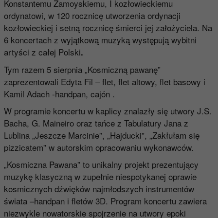
Konstantemu Zamoyskiemu, I kozłowieckiemu
ordynatowi, w 120 rocznicę utworzenia ordynacji
kozłowieckiej i setną rocznicę śmierci jej założyciela. Na
6 koncertach z wyjątkową muzyką występują wybitni
artyści z całej Polski
.
Tym razem 5 sierpnia „Kosmiczną pawanę”
zaprezentowali Edyta Fil – flet, flet altowy, flet basowy i
Kamil Adach -handpan, cajón .
W programie koncertu w kaplicy znalazły się utwory J.S.
Bacha, G. Maineiro oraz tańce z Tabulatury Jana z
Lublina „Jeszcze Marcinie”, „Hajducki”, „Zakłułam się
pizzicatem” w autorskim opracowaniu wykonawców.
„Kosmiczna Pawana” to unikalny projekt prezentujący
muzykę klasyczną w zupełnie niespotykanej oprawie
kosmicznych dźwięków najmłodszych instrumentów
świata –handpan i fletów 3D. Program koncertu zawiera
niezwykle nowatorskie spojrzenie na utwory epoki