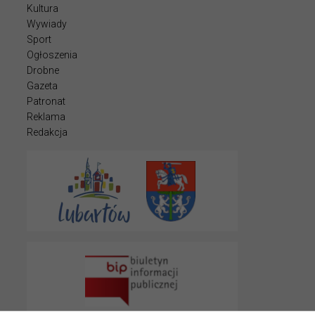
Kultura
Wywiady
Sport
Ogłoszenia
Drobne
Gazeta
Patronat
Reklama
Redakcja