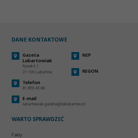
DANE KONTAKTOWE
Gazeta
NIP
Lubartowiak
Rynek II 1
REGON
21-100 Lubartów
Telefon
81 855 45 68
E-mail
lubartowiak.gazeta@loklubartow.pl
WARTO SPRAWDZIĆ
Fakty