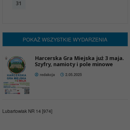
31
x
Nadchodzące wydarzenia:
Brak wydarzeń w tym okresie
POKAŻ WSZYSTKIE WYDARZENIA
Harcerska Gra Miejska już 3 maja.
Szyfry, namioty i pole minowe
redakcja
2.05.2025
Lubartowiak NR 14 [974]