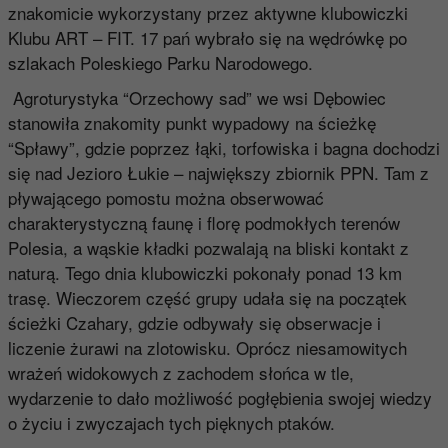
znakomicie wykorzystany przez aktywne klubowiczki
Klubu ART – FIT. 17 pań wybrało się na wędrówkę po
szlakach Poleskiego Parku Narodowego.
Agroturystyka “Orzechowy sad” we wsi Dębowiec
stanowiła znakomity punkt wypadowy na ścieżkę
“Spławy”, gdzie poprzez łąki, torfowiska i bagna dochodzi
się nad Jezioro Łukie – największy zbiornik PPN. Tam z
pływającego pomostu można obserwować
charakterystyczną faunę i florę podmokłych terenów
Polesia, a wąskie kładki pozwalają na bliski kontakt z
naturą. Tego dnia klubowiczki pokonały ponad 13 km
trasę. Wieczorem część grupy udała się na początek
ścieżki Czahary, gdzie odbywały się obserwacje i
liczenie żurawi na zlotowisku. Oprócz niesamowitych
wrażeń widokowych z zachodem słońca w tle,
wydarzenie to dało możliwość pogłębienia swojej wiedzy
o życiu i zwyczajach tych pięknych ptaków.