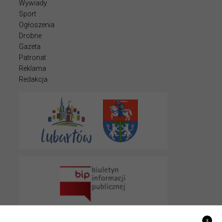
Wywiady
Sport
Ogłoszenia
Drobne
Gazeta
Patronat
Reklama
Redakcja
x