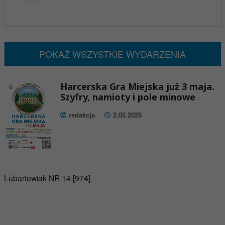
x
Nadchodzące wydarzenia:
Brak wydarzeń w tym okresie
POKAŻ WSZYSTKIE WYDARZENIA
Harcerska Gra Miejska już 3 maja.
Szyfry, namioty i pole minowe
redakcja
2.05.2025
Lubartowiak NR 14 [974]