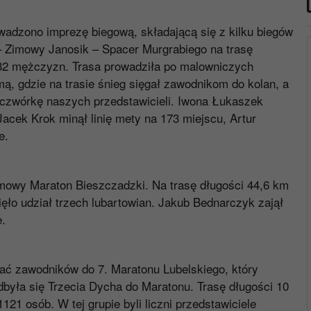
wadzono imprezę biegową, składającą się z kilku biegów
 Zimowy Janosik – Spacer Murgrabiego na trasę
232 mężczyzn. Trasa prowadziła po malowniczych
mą, gdzie na trasie śnieg sięgał zawodnikom do kolan, a
 czwórkę naszych przedstawicieli. Iwona Łukaszek
acek Krok minął linię mety na 173 miejscu, Artur
e.
mowy Maraton Bieszczadzki. Na trasę długości 44,6 km
ęło udział trzech lubartowian. Jakub Bednarczyk zajął
.
ać zawodników do 7. Maratonu Lubelskiego, który
dbyła się Trzecia Dycha do Maratonu. Trasę długości 10
121 osób. W tej grupie byli liczni przedstawiciele