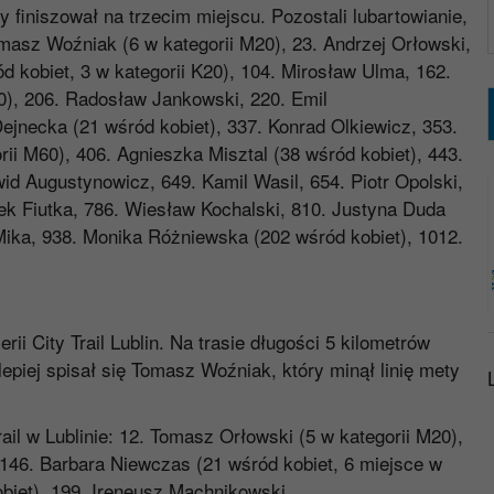
y finiszował na trzecim miejscu. Pozostali lubartowianie,
omasz Woźniak (6 w kategorii M20), 23. Andrzej Orłowski,
 kobiet, 3 w kategorii K20), 104. Mirosław Ulma, 162.
40), 206. Radosław Jankowski, 220. Emil
jnecka (21 wśród kobiet), 337. Konrad Olkiewicz, 353.
ii M60), 406. Agnieszka Misztal (38 wśród kobiet), 443.
d Augustynowicz, 649. Kamil Wasil, 654. Piotr Opolski,
ek Fiutka, 786. Wiesław Kochalski, 810. Justyna Duda
Mika, 938. Monika Różniewska (202 wśród kobiet), 1012.
rii City Trail Lublin. Na trasie długości 5 kilometrów
epiej spisał się Tomasz Woźniak, który minął linię mety
ail w Lublinie: 12. Tomasz Orłowski (5 w kategorii M20),
46. Barbara Niewczas (21 wśród kobiet, 6 miejsce w
biet), 199. Ireneusz Machnikowski.