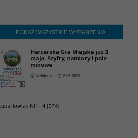
x
Nadchodzące wydarzenia:
Brak wydarzeń w tym okresie
POKAŻ WSZYSTKIE WYDARZENIA
Harcerska Gra Miejska już 3
maja. Szyfry, namioty i pole
minowe
redakcja
2.05.2025
Lubartowiak NR 14 [974]