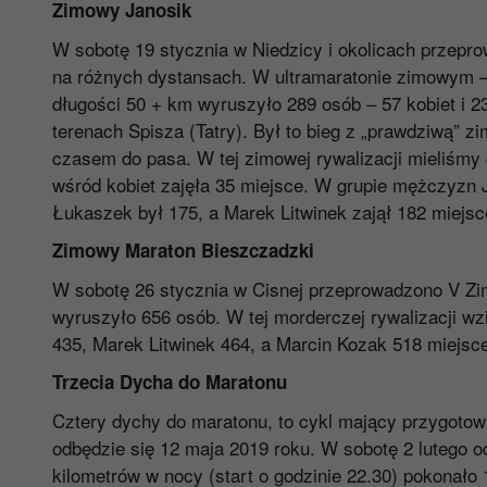
Zimowy Janosik
W sobotę 19 stycznia w Niedzicy i okolicach przepro
na różnych dystansach. W ultramaratonie zimowym –
długości 50 + km wyruszyło 289 osób – 57 kobiet i 
terenach Spisza (Tatry). Był to bieg z „prawdziwą” zi
czasem do pasa. W tej zimowej rywalizacji mieliśmy
wśród kobiet zajęła 35 miejsce. W grupie mężczyzn J
Łukaszek był 175, a Marek Litwinek zajął 182 miejsc
Zimowy Maraton Bieszczadzki
W sobotę 26 stycznia w Cisnej przeprowadzono V Zi
wyruszyło 656 osób. W tej morderczej rywalizacji wzi
435, Marek Litwinek 464, a Marcin Kozak 518 miejsce
Trzecia Dycha do Maratonu
Cztery dychy do maratonu, to cykl mający przygotow
odbędzie się 12 maja 2019 roku. W sobotę 2 lutego o
kilometrów w nocy (start o godzinie 22.30) pokonało 1