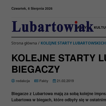
Przejdź do menu
Przejdź do stopki strony
Przejdź do głównej treści strony
Czwartek, 6 Sierpnia 2026
FAKTY
KULTU
Strona główna
/
KOLEJNE STARTY LUBARTOWSKICH
KOLEJNE STARTY 
BIEGACZY
redakcja
Fakty
21.02.2019
Biegacze z Lubartowa mają za sobą kolejne impre
Lubartowa w biegach, które odbyły się w ostatnim