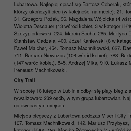
Lubartowa. Najlepiej spisał się Bartosz Ceberak, któr
którzy ukończyli bieg (w kolejności na mecie): 21. T
31. Grzegorz Pożak, 96. Magdalena Wójcicka (4 wśród
Wioletta Dessauer (13 wśród kobiet, 3 w kategorii K
Szczypiorkowski, 224. Marcin Socha, 265. Martyna De
Stanisław Gadzała, 400. Józef Kaniewski (6 w kategor
Paweł Majcher, 454. Tomasz Machnikowski, 627. Dawi
711. Barbara Niewczas (106 wśród kobiet), 783. Bart
(147 wśród kobiet), 845. Andrzej Mika, 910. Łukasz 
Ireneusz Machnikowski.
City Trail
W sobotę 16 lutego w Lublinie odbył się piąty bieg z se
rywalizowało 239 osób, w tym grupa lubartowian. Najl
na dwunastym miejscu.
Miejsca biegaczy z Lubartowa podczas V serii City Tr
107. Tomasz Machnikowski, 142. Mariusz Przybysz, 1
kategorii K30), 193. Monika Różniewska (47 wśród ko