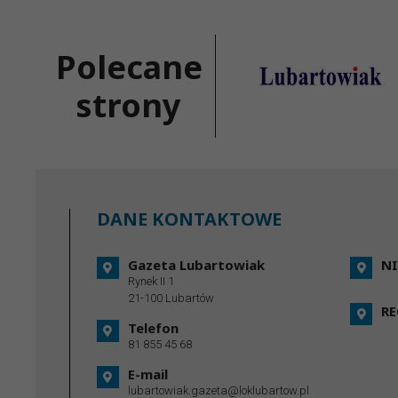
Polecane
strony
DANE KONTAKTOWE
Gazeta Lubartowiak
NI
Rynek II 1
21-100 Lubartów
R
Telefon
81 855 45 68
E-mail
lubartowiak.gazeta@loklubartow.pl