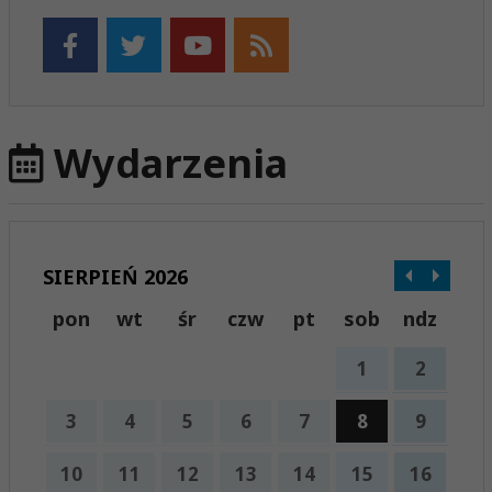
Wydarzenia
SIERPIEŃ 2026
pon
wt
śr
czw
pt
sob
ndz
1
2
3
4
5
6
7
8
9
10
11
12
13
14
15
16