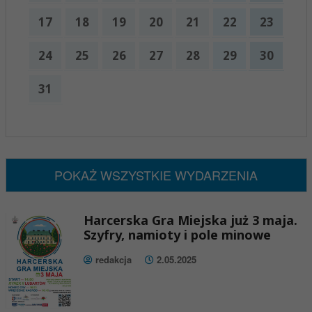
17
18
19
20
21
22
23
24
25
26
27
28
29
30
31
x
Nadchodzące wydarzenia:
Brak wydarzeń w tym okresie
POKAŻ WSZYSTKIE WYDARZENIA
Harcerska Gra Miejska już 3 maja.
Szyfry, namioty i pole minowe
redakcja
2.05.2025