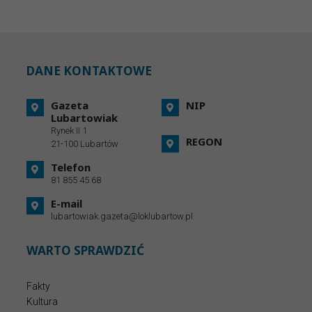
DANE KONTAKTOWE
Gazeta
NIP
Lubartowiak
Rynek II 1
REGON
21-100 Lubartów
Telefon
81 855 45 68
E-mail
lubartowiak.gazeta@loklubartow.pl
WARTO SPRAWDZIĆ
Fakty
Kultura