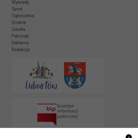
Wywiady
Sport
Ogłoszenia
Drobne
Gazeta
Patronat
Reklama
Redakcja
x