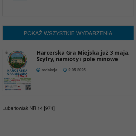
x
Nadchodzące wydarzenia:
Brak wydarzeń w tym okresie
POKAŻ WSZYSTKIE WYDARZENIA
Harcerska Gra Miejska już 3 maja.
Szyfry, namioty i pole minowe
redakcja
2.05.2025
Lubartowiak NR 14 [974]