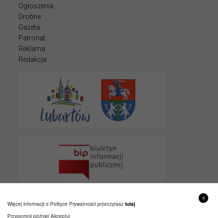
Ogłoszenia
Drobne
Gazeta
Patronat
Reklama
Redakcja
x
Więcej informacji o Polityce Prywatności przeczytasz
tutaj
Przypomnij później
Akceptuj