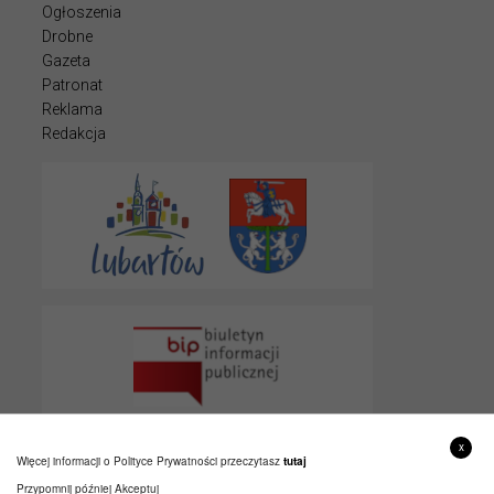
Ogłoszenia
Drobne
Gazeta
Patronat
Reklama
Redakcja
x
Więcej informacji o Polityce Prywatności przeczytasz
tutaj
Przypomnij później
Akceptuj