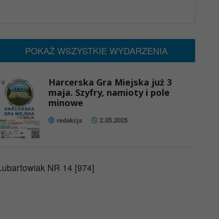
x
Nadchodzące wydarzenia:
Brak wydarzeń w tym okresie
POKAŻ WSZYSTKIE WYDARZENIA
Harcerska Gra Miejska już 3
maja. Szyfry, namioty i pole
minowe
redakcja
2.05.2025
Lubartowiak NR 14 [974]