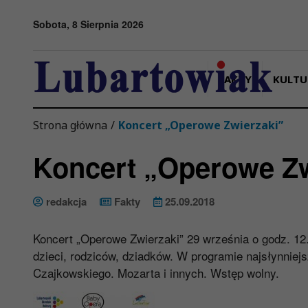
Przejdź do menu
Przejdź do stopki strony
Przejdź do głównej treści strony
Sobota, 8 Sierpnia 2026
FAKTY
KULTU
Strona główna
/
Koncert „Operowe Zwierzaki”
Koncert „Operowe Zw
redakcja
Fakty
25.09.2018
Koncert „Operowe Zwierzaki” 29 września o godz. 12
dzieci, rodziców, dziadków. W programie najsłynnie
Czajkowskiego. Mozarta i innych. Wstęp wolny.