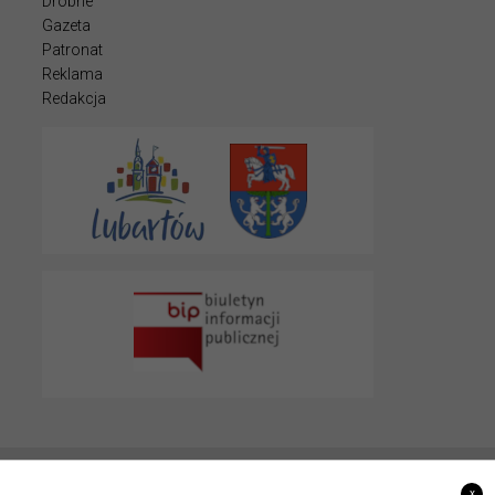
Drobne
Gazeta
Patronat
Reklama
Redakcja
© 2022 LUBARTOWIAK
x