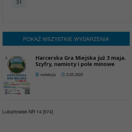
31
x
Nadchodzące wydarzenia:
Brak wydarzeń w tym okresie
POKAŻ WSZYSTKIE WYDARZENIA
Harcerska Gra Miejska już 3 maja.
Szyfry, namioty i pole minowe
redakcja
2.05.2025
Lubartowiak NR 14 [974]