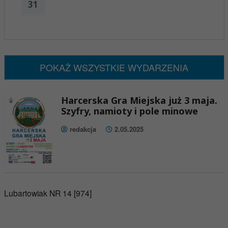
31
x
Nadchodzące wydarzenia:
Brak wydarzeń w tym okresie
POKAŻ WSZYSTKIE WYDARZENIA
Harcerska Gra Miejska już 3 maja.
Szyfry, namioty i pole minowe
redakcja
2.05.2025
Lubartowiak NR 14 [974]