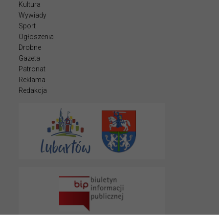
Kultura
Wywiady
Sport
Ogłoszenia
Drobne
Gazeta
Patronat
Reklama
Redakcja