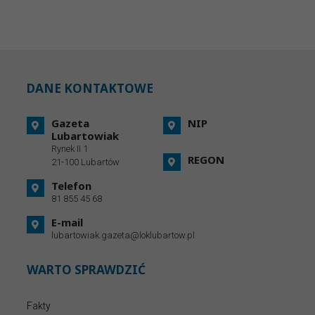
DANE KONTAKTOWE
Gazeta
NIP
Lubartowiak
Rynek II 1
REGON
21-100 Lubartów
Telefon
81 855 45 68
E-mail
lubartowiak.gazeta@loklubartow.pl
WARTO SPRAWDZIĆ
Fakty