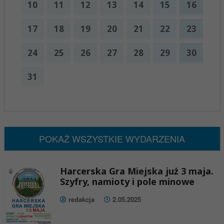
10
11
12
13
14
15
16
17
18
19
20
21
22
23
24
25
26
27
28
29
30
31
x
Nadchodzące wydarzenia:
Brak wydarzeń w tym okresie
POKAŻ WSZYSTKIE WYDARZENIA
Harcerska Gra Miejska już 3 maja.
Szyfry, namioty i pole minowe
redakcja
2.05.2025