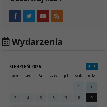
Wydarzenia
SIERPIEŃ 2026
pon
wt
śr
czw
pt
sob
ndz
1
2
3
4
5
6
7
8
9