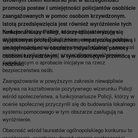
promocja postaw i umiejętności policjantów osobiście
zaangażowanych w pomoc osobom krzywdzonym.
Istotą przedsięwzięcia jest również wyróżnienie tych
Konkurs „Policjant, który mi pomógł” jest kolejnym
funkcjonariuszy Policji, którzy charakteryzują się
działaniem polskiej Policji, która w ten sposób poddaje
wyjątkowym profesjonalizmem, empatyczną postawą i
się społecznej ocenie podejmowanych działań, sama zaś
umiejętnościami w obszarze indywidualnej pomocy
nominacja policjanta jest szczególnym wyróżnieniem
osobom krzywdzonym, w tym dotkniętym przemocą w
świadczącym o aprobacie inicjatyw na rzecz
rodzinie.
bezpieczeństwa osób.
Zaangażowanie w powyższym zakresie niewątpliwie
wpływa na kształtowanie pozytywnego wizerunku Policji
wśród społeczeństwa, a funkcjonariusze Policji, którzy w
ocenie społecznej przyczynili się do budowania lokalnego
systemu pomocowego w tym obszarze zasługują na
wyróżnienie.
Obecność wśród laureatów ogólnopolskiego konkursu to
wyróżnienie, wyjątkowy dowód uznania społeczności