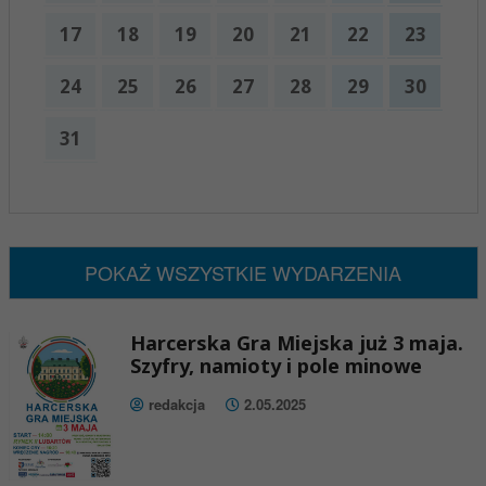
17
18
19
20
21
22
23
24
25
26
27
28
29
30
31
x
Nadchodzące wydarzenia:
Brak wydarzeń w tym okresie
POKAŻ WSZYSTKIE WYDARZENIA
Harcerska Gra Miejska już 3 maja.
Szyfry, namioty i pole minowe
redakcja
2.05.2025