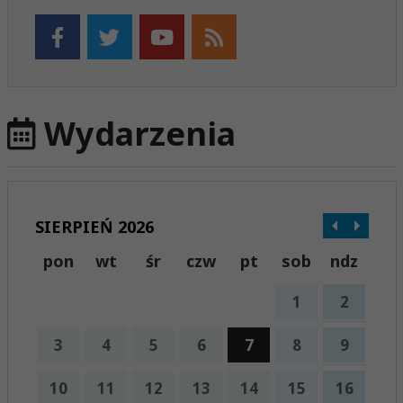
Wydarzenia
SIERPIEŃ 2026
pon
wt
śr
czw
pt
sob
ndz
1
2
3
4
5
6
7
8
9
10
11
12
13
14
15
16