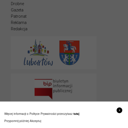
Drobne
Gazeta
Patronat
Reklama
Redakcja
x
Więcej informacji o Polityce Prywatności przeczytasz
tutaj
Przypomnij później
Akceptuj
© 2022 LUBARTOWIAK