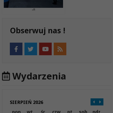
+R
Obserwuj nas !
Wydarzenia
SIERPIEŃ 2026
pon
wt
śr
czw
pt
sob
ndz