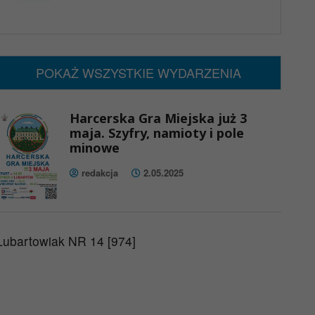
x
Nadchodzące wydarzenia:
Brak wydarzeń w tym okresie
POKAŻ WSZYSTKIE WYDARZENIA
Harcerska Gra Miejska już 3
maja. Szyfry, namioty i pole
minowe
redakcja
2.05.2025
Lubartowiak NR 14 [974]