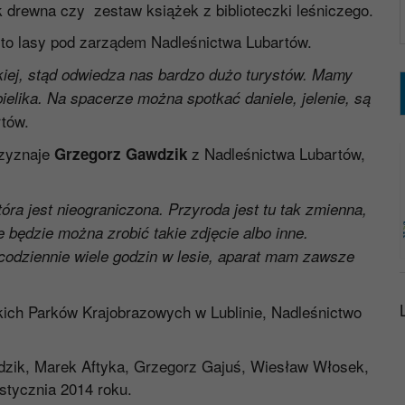
 drewna czy zestaw książek z biblioteczki leśniczego.
 to lasy pod zarządem Nadleśnictwa Lubartów.
skiej, stąd odwiedza nas bardzo dużo turystów. Mamy
bielika. Na spacerze można spotkać daniele, jelenie, są
tów.
rzyznaje
z Nadleśnictwa Lubartów,
Grzegorz Gawdzik
óra jest nieograniczona. Przyroda jest tu tak zmienna,
e będzie można zrobić takie zdjęcie albo inne.
codziennie wiele godzin w lesie, aparat mam zawsze
ich Parków Krajobrazowych w Lublinie, Nadleśnictwo
wdzik, Marek Aftyka, Grzegorz Gajuś, Wiesław Włosek,
tycznia 2014 roku.