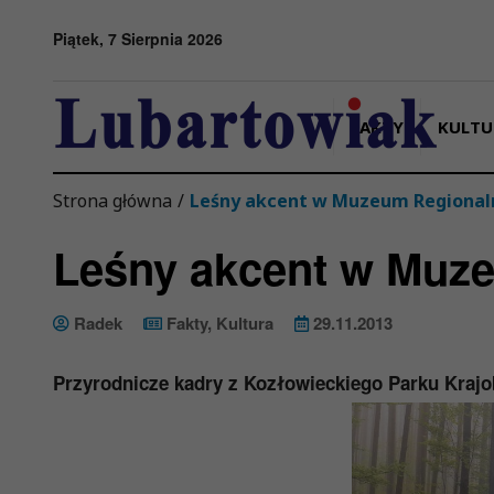
Przejdź do menu
Przejdź do stopki strony
Przejdź do głównej treści strony
Piątek, 7 Sierpnia 2026
FAKTY
KULTU
Strona główna
/
Leśny akcent w Muzeum Regiona
Leśny akcent w Muz
Radek
Fakty
,
Kultura
29.11.2013
Przyrodnicze kadry z Kozłowieckiego Parku Kraj