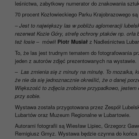
leśnictwa, zabytkowy numerator do znakowania sztuk
70 procent Kozłowieckiego Parku Krajobrazowego
są
–
Jest to największy las w pobliżu aglomeracji lubel
rezerwat Kozie Góry, strefę ochrony ptaków np. orła 
– mówił
z Nadleśnictwa Lubar
też łosie
Piotr Musiał
To, że las jest trudnym tematem do fotografowania p
jeden z autorów zdjęć prezentowanych na wystawie.
–
Las zmienia się z minuty na minutę. To mozaika, kt
że nie da się jednoznacznie określić, że o danej porz
Większość to zdjęcia zrobione przypadkowo, jestem 
przy sobie.
Wystawa została przygotowana przez Zespół Lubelsk
Lubartów oraz Muzeum Regionalne w Lubartowie.
Autorami fotografii są Wiesław Lipiec, Grzegorz Ga
Remigiusz Gmyz. Wystawa będzie czynna do końca s