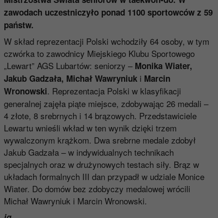
zawodach uczestniczyło ponad 1100 sportowców z 59
państw.
W skład reprezentacji Polski wchodziły 64 osoby, w tym
czwórka to zawodnicy Miejskiego Klubu Sportowego
„Lewart” AGS Lubartów: seniorzy –
Monika Wiater,
i
Jakub Gadzała, Michał Wawryniuk
Marcin
. Reprezentacja Polski w klasyfikacji
Wronowski
generalnej zajęła piąte miejsce, zdobywając 26 medali –
4 złote, 8 srebrnych i 14 brązowych. Przedstawiciele
Lewartu wnieśli wkład w ten wynik dzięki trzem
wywalczonym krążkom. Dwa srebrne medale zdobył
Jakub Gadzała – w indywidualnych technikach
specjalnych oraz w drużynowych testach siły. Brąz w
układach formalnych III dan przypadł w udziale Monice
Wiater. Do domów bez zdobyczy medalowej wrócili
Michał Wawryniuk i Marcin Wronowski.
ig