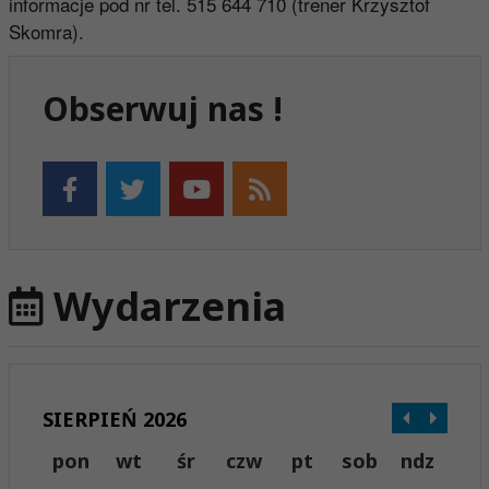
informacje pod nr tel. 515 644 710 (trener Krzysztof
Skomra).
Obserwuj nas !
Wydarzenia
SIERPIEŃ 2026
pon
wt
śr
czw
pt
sob
ndz