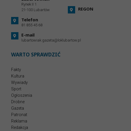
Rynek II 1
REGON
21-100 Lubartów
Telefon
81 855 45 68
E-mail
lubartowiak.gazeta@loklubartow.pl
WARTO SPRAWDZIĆ
Fakty
Kultura
Wywiady
Sport
Ogłoszenia
Drobne
Gazeta
Patronat
Reklama
Redakcja