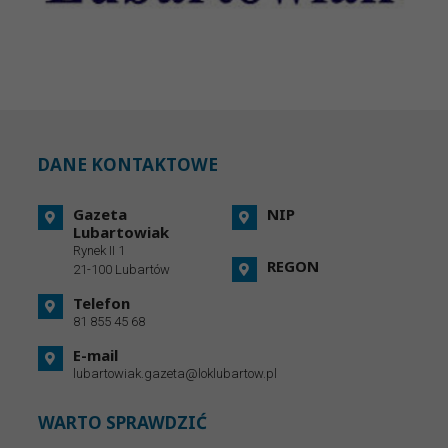
DANE KONTAKTOWE
Gazeta
NIP
Lubartowiak
Rynek II 1
REGON
21-100 Lubartów
Telefon
81 855 45 68
E-mail
lubartowiak.gazeta@loklubartow.pl
WARTO SPRAWDZIĆ