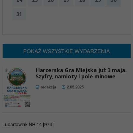
31
x
Nadchodzące wydarzenia:
Brak wydarzeń w tym okresie
POKAŻ WSZYSTKIE WYDARZENIA
Harcerska Gra Miejska już 3 maja.
Szyfry, namioty i pole minowe
redakcja
2.05.2025
Lubartowiak NR 14 [974]