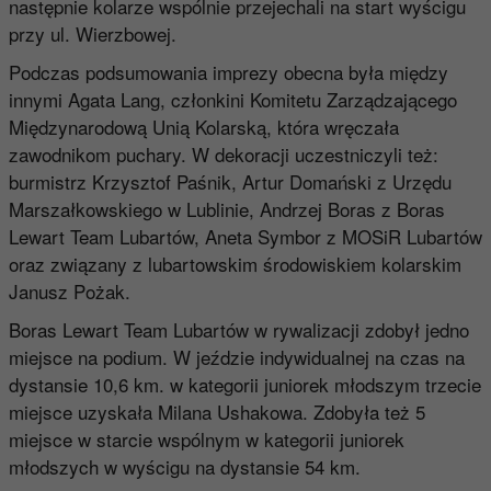
następnie kolarze wspólnie przejechali na start wyścigu
przy ul. Wierzbowej.
Podczas podsumowania imprezy obecna była między
innymi Agata Lang, członkini Komitetu Zarządzającego
Międzynarodową Unią Kolarską, która wręczała
zawodnikom puchary. W dekoracji uczestniczyli też:
burmistrz Krzysztof Paśnik, Artur Domański z Urzędu
Marszałkowskiego w Lublinie, Andrzej Boras z Boras
Lewart Team Lubartów, Aneta Symbor z MOSiR Lubartów
oraz związany z lubartowskim środowiskiem kolarskim
Janusz Pożak.
Boras Lewart Team Lubartów w rywalizacji zdobył jedno
miejsce na podium. W jeździe indywidualnej na czas na
dystansie 10,6 km. w kategorii juniorek młodszym trzecie
miejsce uzyskała Milana Ushakowa. Zdobyła też 5
miejsce w starcie wspólnym w kategorii juniorek
młodszych w wyścigu na dystansie 54 km.