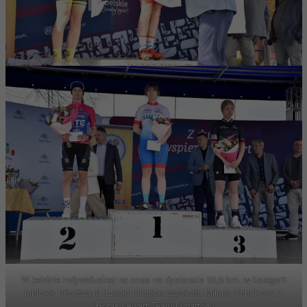
W jeździe indywidualnej na czas na dystansie 10,6 km. w kategorii
juniorek młodszym trzecie miejsce uzyskała Milana Ushakowa z
Boras Lewart Team Lubartów