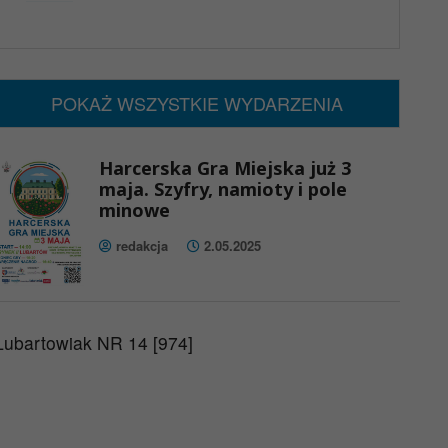
x
Nadchodzące wydarzenia:
Brak wydarzeń w tym okresie
POKAŻ WSZYSTKIE WYDARZENIA
Harcerska Gra Miejska już 3
maja. Szyfry, namioty i pole
minowe
redakcja
2.05.2025
Lubartowiak NR 14 [974]