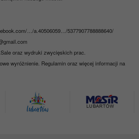
acebook.com/…/a.40506059…/5377907788888640/
@gmail.com
Sale oraz wydruki zwycięskich prac.
kowe wyróżnienie. Regulamin oraz więcej informacji na