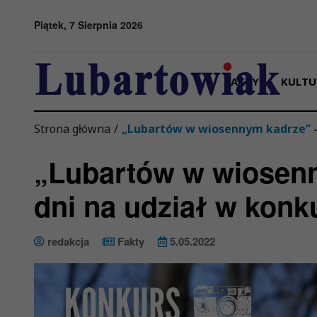
Przejdź do menu
Przejdź do stopki strony
Przejdź do głównej treści strony
Piątek, 7 Sierpnia 2026
FAKTY
KULTU
Strona główna
/
„Lubartów w wiosennym kadrze” – 
„Lubartów w wiosenn
dni na udział w konk
redakcja
Fakty
5.05.2022