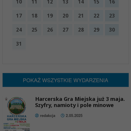
10
11
12
13
14
15
16
17
18
19
20
21
22
23
24
25
26
27
28
29
30
31
x
Nadchodzące wydarzenia:
Brak wydarzeń w tym okresie
POKAŻ WSZYSTKIE WYDARZENIA
Harcerska Gra Miejska już 3 maja.
Szyfry, namioty i pole minowe
redakcja
2.05.2025