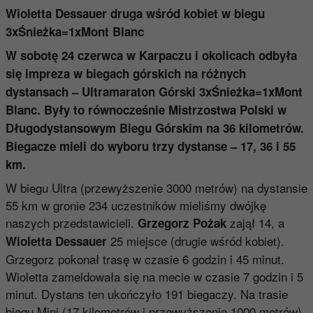
Wioletta Dessauer druga wśród kobiet w biegu
3xŚnieżka=1xMont Blanc
W sobotę 24 czerwca w Karpaczu i okolicach odbyła
się impreza w biegach górskich na różnych
dystansach – Ultramaraton Górski 3xŚnieżka=1xMont
Blanc. Były to równocześnie Mistrzostwa Polski w
Długodystansowym Biegu Górskim na 36 kilometrów.
Biegacze mieli do wyboru trzy dystanse – 17, 36 i 55
km.
W biegu Ultra (przewyższenie 3000 metrów) na dystansie
55 km w gronie 234 uczestników mieliśmy dwójkę
naszych przedstawicieli.
zajął 14, a
Grzegorz Pożak
25 miejsce (drugie wśród kobiet).
Wioletta Dessauer
Grzegorz pokonał trasę w czasie 6 godzin i 45 minut.
Wioletta zameldowała się na mecie w czasie 7 godzin i 5
minut. Dystans ten ukończyło 191 biegaczy. Na trasie
biegu Mini (17 kilometrów i przewyższenie 1000 metrów)