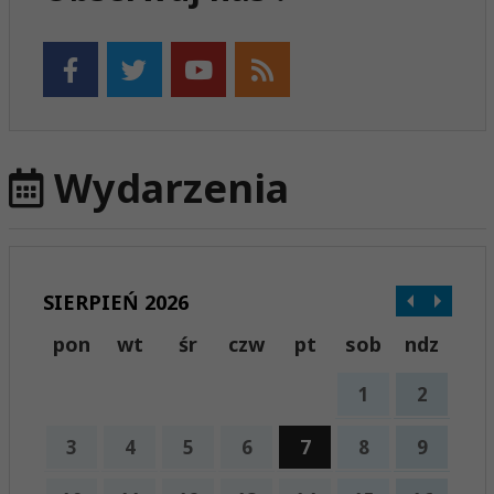
Wydarzenia
SIERPIEŃ 2026
pon
wt
śr
czw
pt
sob
ndz
1
2
3
4
5
6
7
8
9