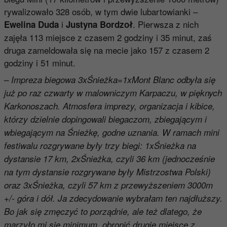
rywalizowało 328 osób, w tym dwie lubartowianki –
i
. Pierwsza z nich
Ewelina Duda
Justyna Bordzoł
zajęła 113 miejsce z czasem 2 godziny i 35 minut, zaś
druga zameldowała się na mecie jako 157 z czasem 2
godziny i 51 minut.
– Impreza biegowa 3xŚnieżka=1xMont Blanc odbyła się
już po raz czwarty w malowniczym Karpaczu, w pięknych
Karkonoszach. Atmosfera imprezy, organizacja i kibice,
którzy dzielnie dopingowali biegaczom, zbiegającym i
wbiegającym na Śnieżkę, godne uznania. W ramach mini
festiwalu rozgrywane były trzy biegi: 1xŚnieżka na
dystansie 17 km, 2xŚnieżka, czyli 36 km (jednocześnie
na tym dystansie rozgrywane były Mistrzostwa Polski)
oraz 3xŚnieżka, czyli 57 km z przewyższeniem 3000m
+/- góra i dół. Ja zdecydowanie wybrałam ten najdłuższy.
Bo jak się zmęczyć to porządnie, ale też dlatego, że
marzyło mi się minimum, obronić drugie miejsce z