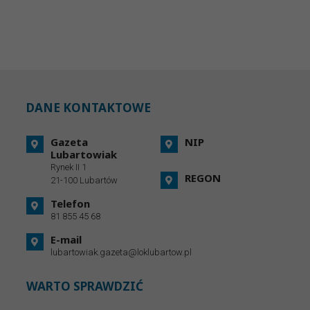
DANE KONTAKTOWE
Gazeta
NIP
Lubartowiak
Rynek II 1
REGON
21-100 Lubartów
Telefon
81 855 45 68
E-mail
lubartowiak.gazeta@loklubartow.pl
WARTO SPRAWDZIĆ