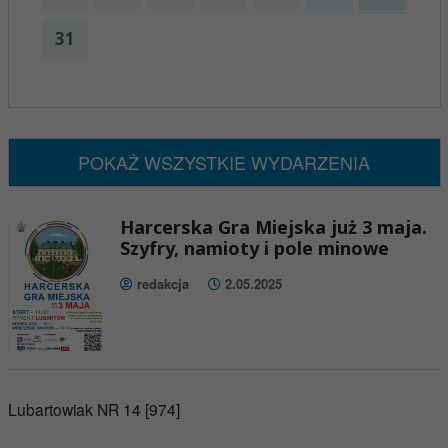
31
x
Nadchodzące wydarzenia:
Brak wydarzeń w tym okresie
POKAŻ WSZYSTKIE WYDARZENIA
Harcerska Gra Miejska już 3 maja.
Szyfry, namioty i pole minowe
redakcja
2.05.2025
Lubartowiak NR 14 [974]