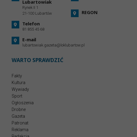
Lubartowiak
Rynek II 1
REGON
21-100 Lubartów
Telefon
81 855 45 68
E-mail
lubartowiak.gazeta@loklubartow.pl
WARTO SPRAWDZIĆ
Fakty
Kultura
Wywiady
Sport
Ogłoszenia
Drobne
Gazeta
Patronat
Reklama
Redakcja