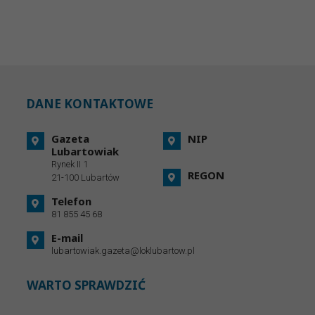
DANE KONTAKTOWE
Gazeta
NIP
Lubartowiak
Rynek II 1
REGON
21-100 Lubartów
Telefon
81 855 45 68
E-mail
lubartowiak.gazeta@loklubartow.pl
WARTO SPRAWDZIĆ