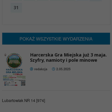
31
x
Nadchodzące wydarzenia:
Brak wydarzeń w tym okresie
POKAŻ WSZYSTKIE WYDARZENIA
Harcerska Gra Miejska już 3 maja.
Szyfry, namioty i pole minowe
redakcja
2.05.2025
Lubartowiak NR 14 [974]