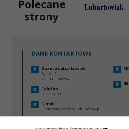
Polecane
strony
DANE KONTAKTOWE
Gazeta Lubartowiak
NI
Rynek II 1
21-100 Lubartów
R
Telefon
81 855 45 68
E-mail
lubartowiak.gazeta@loklubartow.pl
Więcej informacji o Polityce Prywatności przeczytasz
tutaj