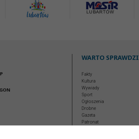
WARTO SPRAWDZI
P
Fakty
Kultura
Wywiady
EGON
Sport
Ogłoszenia
Drobne
Gazeta
Patronat
Reklama
Redakcja