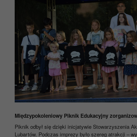
Międzypokoleniowy Piknik Edukacyjny
zorganizo
Piknik odbył się dzięki inicjatywie Stowarzyszenia A
Lubartów. Podczas imprezy było szereg atrakcji – wy