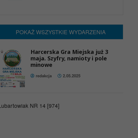
x
Nadchodzące wydarzenia:
Brak wydarzeń w tym okresie
POKAŻ WSZYSTKIE WYDARZENIA
Harcerska Gra Miejska już 3
maja. Szyfry, namioty i pole
minowe
redakcja
2.05.2025
Lubartowiak NR 14 [974]