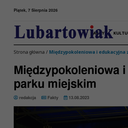
Przejdź do menu
Przejdź do stopki strony
Przejdź do głównej treści strony
Piątek, 7 Sierpnia 2026
FAKTY
KULTU
Strona główna
/
Międzypokoleniowa i edukacyjna
Międzypokoleniowa i
parku miejskim
redakcja
Fakty
13.08.2023