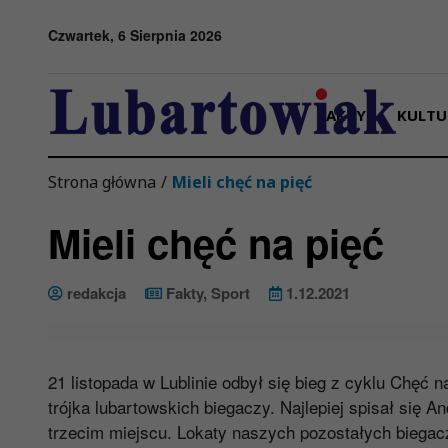
Przejdź do menu
Przejdź do stopki strony
Przejdź do głównej treści strony
Czwartek, 6 Sierpnia 2026
FAKTY
KULTU
Strona główna
/
Mieli chęć na pięć
Mieli chęć na pięć
redakcja
Fakty
,
Sport
1.12.2021
21 listopada w Lublinie odbył się bieg z cyklu Chęć
trójka lubartowskich biegaczy. Najlepiej spisał się 
trzecim miejscu. Lokaty naszych pozostałych biegac