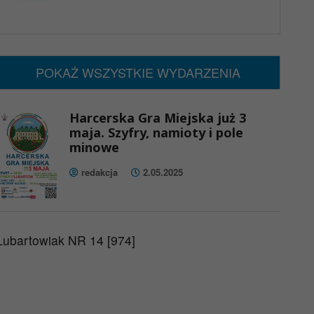
x
Nadchodzące wydarzenia:
Brak wydarzeń w tym okresie
POKAŻ WSZYSTKIE WYDARZENIA
Harcerska Gra Miejska już 3
maja. Szyfry, namioty i pole
minowe
redakcja
2.05.2025
Lubartowiak NR 14 [974]