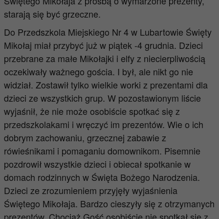
Świętego Mikołaja z prośbą o wymarzone prezenty,
starają się być grzeczne.
Do Przedszkola Miejskiego Nr 4 w Lubartowie Święty
Mikołaj miał przybyć już w piątek -4 grudnia. Dzieci
przebrane za małe Mikołajki i elfy z niecierpliwością
oczekiwały ważnego gościa. I był, ale nikt go nie
widział. Zostawił tylko wielkie worki z prezentami dla
dzieci ze wszystkich grup.
W pozostawionym liście
wyjaśnił, że nie może osobiście spotkać się z
przedszkolakami i wręczyć im prezentów. Wie o ich
dobrym zachowaniu, grzecznej zabawie z
rówieśnikami i pomaganiu domownikom.
Pisemnie
pozdrowił wszystkie dzieci i obiecał spotkanie w
domach rodzinnych w Święta Bożego Narodzenia.
Dzieci ze zrozumieniem przyjęły wyjaśnienia
Świętego Mikołaja. Bardzo cieszyły się z otrzymanych
prezentów. Chociaż Gość osobiście nie spotkał się z