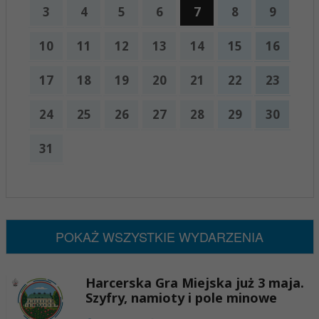
3
4
5
6
7
8
9
10
11
12
13
14
15
16
17
18
19
20
21
22
23
24
25
26
27
28
29
30
31
x
Nadchodzące wydarzenia:
Brak wydarzeń w tym okresie
POKAŻ WSZYSTKIE WYDARZENIA
Harcerska Gra Miejska już 3 maja.
Szyfry, namioty i pole minowe