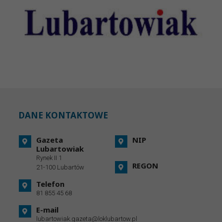
DANE KONTAKTOWE
Gazeta
NIP
Lubartowiak
Rynek II 1
REGON
21-100 Lubartów
Telefon
81 855 45 68
E-mail
lubartowiak.gazeta@loklubartow.pl