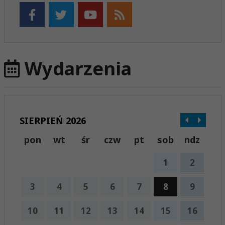
Wydarzenia
SIERPIEŃ 2026
pon
wt
śr
czw
pt
sob
ndz
1
2
3
4
5
6
7
8
9
10
11
12
13
14
15
16