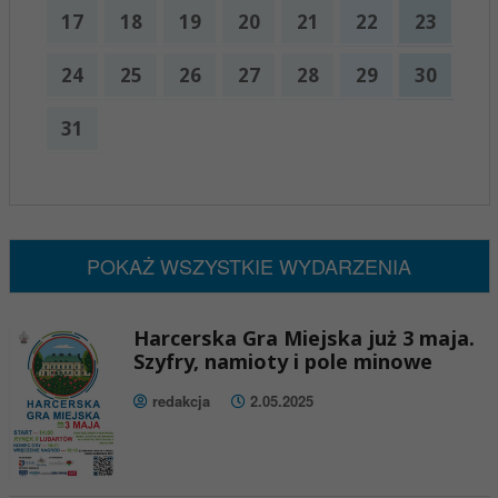
17
18
19
20
21
22
23
24
25
26
27
28
29
30
31
x
Nadchodzące wydarzenia:
Brak wydarzeń w tym okresie
POKAŻ WSZYSTKIE WYDARZENIA
Harcerska Gra Miejska już 3 maja.
Szyfry, namioty i pole minowe
redakcja
2.05.2025