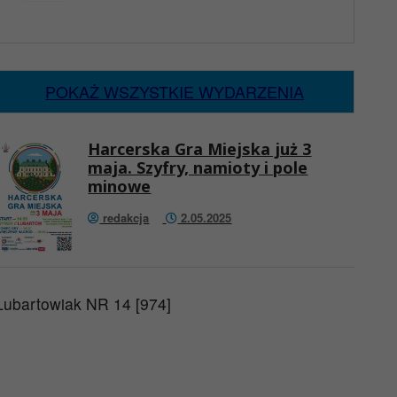
x
Nadchodzące wydarzenia:
Brak wydarzeń w tym okresie
POKAŻ WSZYSTKIE WYDARZENIA
Harcerska Gra Miejska już 3
maja. Szyfry, namioty i pole
minowe
redakcja
2.05.2025
Lubartowiak NR 14 [974]