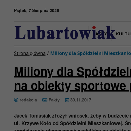
Przejdź do menu
Przejdź do stopki strony
Przejdź do głównej treści strony
Piątek, 7 Sierpnia 2026
FAKTY
KULTU
Strona główna
/
Miliony dla Spółdzielni Mieszkani
Miliony dla Spółdziel
na obiekty sportowe
redakcja
Fakty
30.11.2017
Jacek Tomasiak złożył wniosek, żeby w budżecie 
ul. Krzywe Koło od Spółdzielni Mieszkaniowej. Ś
zmniejszenia planowanych wydatków na obiekty sp