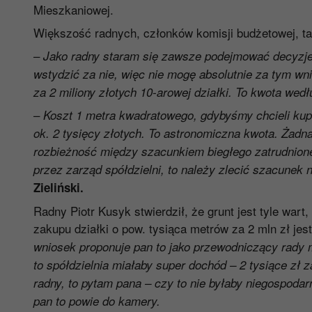
Mieszkaniowej.
Większość radnych, członków komisji budżetowej, t
–
Jako radny staram się zawsze podejmować decyzje 
wstydzić za nie, więc nie mogę absolutnie za tym 
za 2 miliony złotych 10-arowej działki. To kwota we
–
Koszt 1 metra kwadratowego, gdybyśmy chcieli kupi
ok. 2 tysięcy złotych. To astronomiczna kwota. Żadna 
rozbieżność między szacunkiem biegłego zatrudnioneg
przez zarząd spółdzielni, to należy zlecić szacune
Zieliński.
Radny Piotr Kusyk stwierdził, że grunt jest tyle wart,
zakupu działki o pow. tysiąca metrów za 2 mln zł je
wniosek proponuje pan to jako przewodniczący rady mi
to spółdzielnia miałaby super dochód – 2 tysiące zł 
radny, to pytam pana – czy to nie byłaby niegospodarn
pan to powie do kamery.