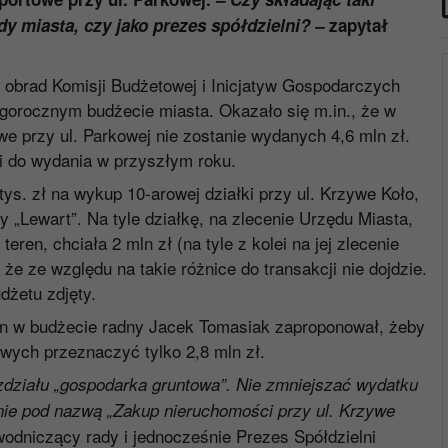
y miasta, czy jako prezes spółdzielni? –
zapytał
obrad Komisji Budżetowej i Inicjatyw Gospodarczych
egorocznym budżecie miasta. Okazało się m.in., że w
we przy ul. Parkowej nie zostanie wydanych 4,6 mln zł.
i do wydania w przyszłym roku.
s. zł na wykup 10-arowej działki przy ul. Krzywe Koło,
y „Lewart”. Na tyle działkę, na zlecenie Urzędu Miasta,
eren, chciała 2 mln zł (na tyle z kolei na jej zlecenie
e ze względu na takie różnice do transakcji nie dojdzie.
dżetu zdjęty.
n w budżecie radny Jacek Tomasiak zaproponował, żeby
wych przeznaczyć tylko 2,8 mln zł.
zdziału „gospodarka gruntowa”. Nie zmniejszać wydatku
danie pod nazwą „Zakup nieruchomości przy ul. Krzywe
odniczący rady i jednocześnie Prezes Spółdzielni