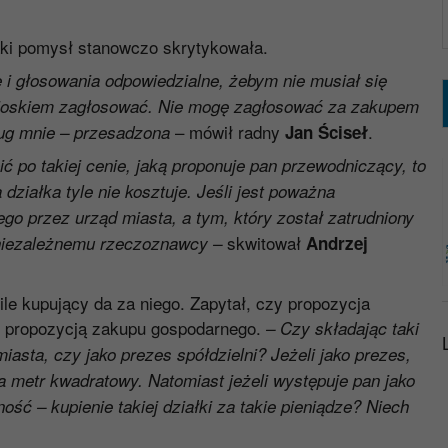
aki pomysł stanowczo skrytykowała.
i głosowania odpowiedzialne, żebym nie musiał się
wnioskiem zagłosować. Nie mogę zagłosować za zakupem
– mówił radny
.
dług mnie – przesadzona
Jan Ściseł
ć po takiej cenie, jaką proponuje pan przewodniczący, to
działka tyle nie kosztuje. Jeśli jest poważna
o przez urząd miasta, a tym, który został zatrudniony
skwitował
k niezależnemu rzeczoznawcy –
Andrzej
 ile kupujący da za niego. Zapytał, czy propozycja
st propozycją zakupu gospodarnego.
– Czy składając taki
asta, czy jako prezes spółdzielni? Jeżeli jako prezes,
za metr kwadratowy. Natomiast jeżeli występuje pan jako
ość – kupienie takiej działki za takie pieniądze? Niech