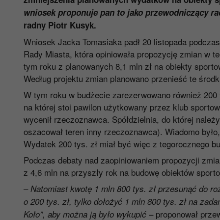
wniosek proponuje pan to jako przewodniczący rad
radny Piotr Kusyk.
Wniosek Jacka Tomasiaka padł 20 listopada podczas 
Rady Miasta, która opiniowała propozycję zmian w t
tym roku z planowanych 8,1 mln zł na obiekty sporto
Według projektu zmian planowano przenieść te środk
W tym roku w budżecie zarezerwowano również 200 ty
na której stoi pawilon użytkowany przez klub sportow
wycenił rzeczoznawca. Spółdzielnia, do której należy t
oszacował teren inny rzeczoznawca). Wiadomo było, ż
Wydatek 200 tys. zł miał być więc z tegorocznego bu
Podczas debaty nad zaopiniowaniem propozycji zmia
z 4,6 mln na przyszły rok na budowę obiektów sporto
–
Natomiast kwotę 1 mln 800 tys. zł przesunąć do ro
o 200 tys. zł, tylko dołożyć 1 mln 800 tys. zł na za
– proponował przew
Koło”, aby można ją było wykupić