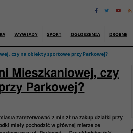
RA
WYWIADY
SPORT
OGŁOSZENIA
DROBNE
owej, czy na obiekty sportowe przy Parkowej?
ni Mieszkaniowej, czy
 przy Parkowej?
miasta zarezerwować 2 mln zł na zakup działki przy
rodki miały pochodzić w głównej mierze ze
ortowe przy ul. Parkowej.
– Czy składając taki