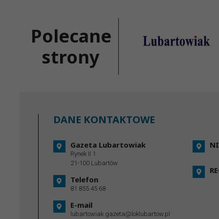
Polecane
strony
DANE KONTAKTOWE
Gazeta Lubartowiak
NI
Rynek II 1
21-100 Lubartów
R
Telefon
81 855 45 68
E-mail
lubartowiak.gazeta@loklubartow.pl