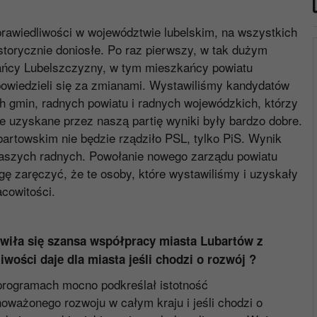
rawiedliwości w województwie lubelskim, na wszystkich
storycznie doniosłe. Po raz pierwszy, w tak dużym
ańcy Lubelszczyzny, w tym mieszkańcy powiatu
powiedzieli się za zmianami. Wystawiliśmy kandydatów
h gmin, radnych powiatu i radnych wojewódzkich, którzy
ie uzyskane przez naszą partię wyniki były bardzo dobre.
bartowskim nie będzie rządziło PSL, tylko PiS. Wynik
aszych radnych. Powołanie nowego zarządu powiatu
gę zaręczyć, że te osoby, które wystawiliśmy i uzyskały
acowitości.
awiła się szansa współpracy miasta Lubartów z
wości daje dla miasta jeśli chodzi o rozwój ?
programach mocno podkreślał istotność
ważonego rozwoju w całym kraju i jeśli chodzi o