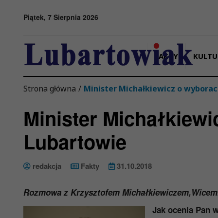
Przejdź do menu
Przejdź do stopki strony
Przejdź do głównej treści strony
Piątek, 7 Sierpnia 2026
FAKTY
KULTU
Strona główna
/
Minister Michałkiewicz o wybora
Minister Michałkiew
Lubartowie
redakcja
Fakty
31.10.2018
Rozmowa z Krzysztofem Michałkiewiczem,Wicemini
Jak
ocenia Pan 