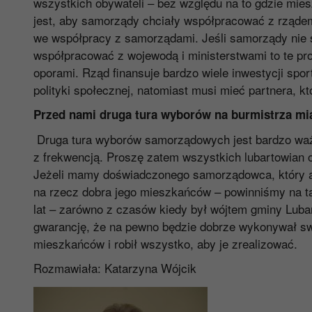
wszystkich obywateli – bez względu na to gdzie miesz
jest, aby samorządy chciały współpracować z rząde
we współpracy z samorządami. Jeśli samorządy nie s
współpracować z wojewodą i ministerstwami to te pr
oporami. Rząd finansuje bardzo wiele inwestycji spo
polityki społecznej, natomiast musi mieć partnera, kt
Przed nami druga tura wyborów na burmistrza m
Druga tura wyborów samorządowych jest bardzo ważna
z frekwencją. Proszę zatem wszystkich lubartowian o 
Jeżeli mamy doświadczonego samorządowca, który an
na rzecz dobra jego mieszkańców – powinniśmy na 
lat – zarówno z czasów kiedy był wójtem gminy Lubar
gwarancję, że na pewno będzie dobrze wykonywał swo
mieszkańców i robił wszystko, aby je zrealizować.
Rozmawiała: Katarzyna Wójcik