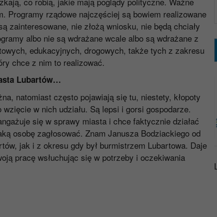
kają, co robią, jakie mają poglądy polityczne. Ważne
m. Programy rządowe najczęściej są bowiem realizowane
ą zainteresowane, nie złożą wniosku, nie będą chciały
ogramy albo nie są wdrażane wcale albo są wdrażane z
rtowych, edukacyjnych, drogowych, także tych z zakresu
óry chce z nim to realizować.
iasta Lubartów…
, natomiast często pojawiają się tu, niestety, kłopoty
wzięcie w nich udziału. Są lepsi i gorsi gospodarze.
gażuje się w sprawy miasta i chce faktycznie działać
taką osobę zagłosować. Znam Janusza Bodziackiego od
tów, jak i z okresu gdy był burmistrzem Lubartowa. Daje
ją pracę wsłuchując się w potrzeby i oczekiwania