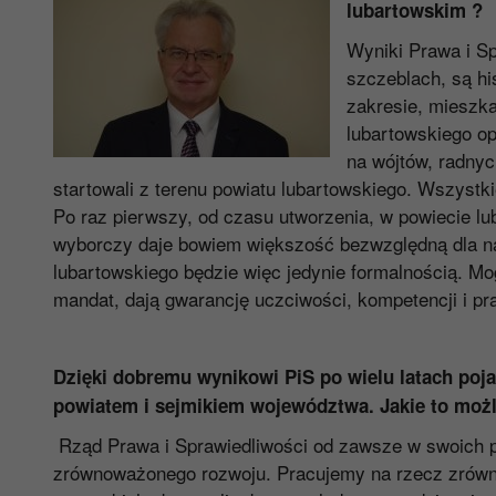
lubartowskim
?
Wyniki Prawa i Sp
szczeblach, są hi
zakresie, mieszk
lubartowskiego o
na wójtów, radnyc
startowali z terenu powiatu lubartowskiego. Wszystk
Po raz pierwszy, od czasu utworzenia, w powiecie lu
wyborczy daje bowiem większość bezwzględną dla n
lubartowskiego będzie więc jedynie formalnością. Mo
mandat, dają gwarancję uczciwości, kompetencji i pr
Dzięki dobremu wynikowi PiS po wielu latach poj
powiatem i sejmikiem województwa. Jakie to możli
Rząd Prawa i Sprawiedliwości od zawsze w swoich 
zrównoważonego rozwoju. Pracujemy na rzecz zrówno