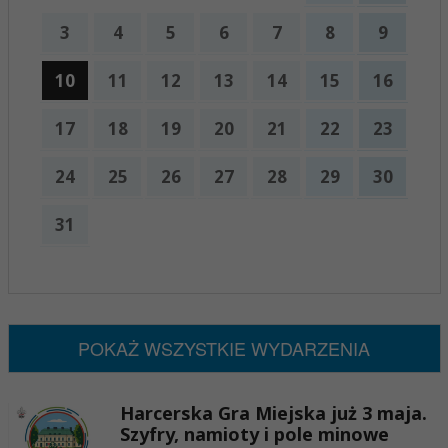
3
4
5
6
7
8
9
10
11
12
13
14
15
16
17
18
19
20
21
22
23
24
25
26
27
28
29
30
31
x
Nadchodzące wydarzenia:
Brak wydarzeń w tym okresie
POKAŻ WSZYSTKIE WYDARZENIA
Harcerska Gra Miejska już 3 maja.
Szyfry, namioty i pole minowe