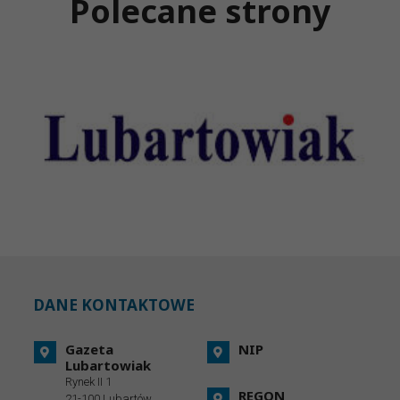
Polecane strony
DANE KONTAKTOWE
Gazeta
NIP
Lubartowiak
Rynek II 1
REGON
21-100 Lubartów