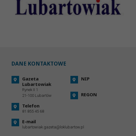
DANE KONTAKTOWE
Gazeta
NIP
Lubartowiak
Rynek II 1
REGON
21-100 Lubartów
Telefon
81 855 45 68
E-mail
lubartowiak.gazeta@loklubartow.pl