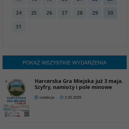
24
25
26
27
28
29
30
31
x
Nadchodzące wydarzenia:
Brak wydarzeń w tym okresie
POKAŻ WSZYSTKIE WYDARZENIA
Harcerska Gra Miejska już 3 maja.
Szyfry, namioty i pole minowe
redakcja
2.05.2025