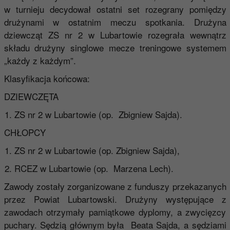
w turnieju decydował ostatni set rozegrany pomiędzy
drużynami w ostatnim meczu spotkania. Drużyna
dziewcząt ZS nr 2 w Lubartowie rozegrała wewnątrz
składu drużyny singlowe mecze treningowe systemem
„każdy z każdym”.
Klasyfikacja końcowa:
DZIEWCZĘTA
ZS nr 2 w Lubartowie (op. Zbigniew Sajda).
CHŁOPCY
ZS nr 2 w Lubartowie (op. Zbigniew Sajda),
RCEZ w Lubartowie (op. Marzena Lech).
Zawody zostały zorganizowane z funduszy przekazanych
przez Powiat Lubartowski. Drużyny występujące z
zawodach otrzymały pamiątkowe dyplomy, a zwycięzcy
puchary. Sędzią głównym była Beata Sajda, a sędziami