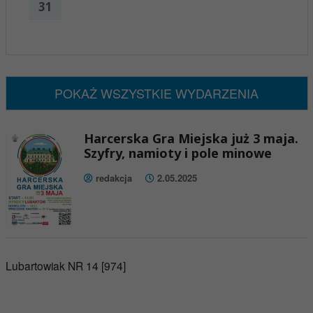
31
x
Nadchodzące wydarzenia:
Brak wydarzeń w tym okresie
POKAŻ WSZYSTKIE WYDARZENIA
Harcerska Gra Miejska już 3 maja.
Szyfry, namioty i pole minowe
redakcja
2.05.2025
Lubartowiak NR 14 [974]