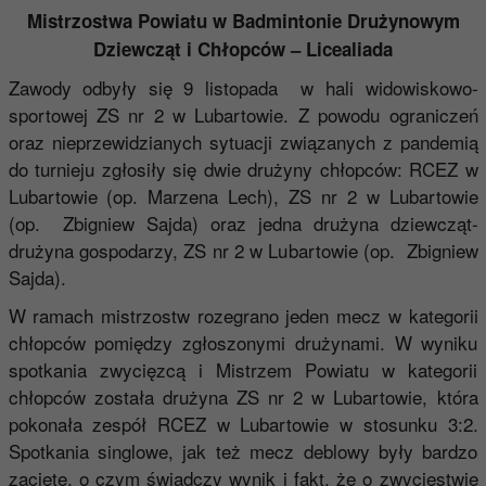
Mistrzostwa Powiatu w Badmintonie Drużynowym
Dziewcząt i Chłopców – Licealiada
Zawody odbyły się 9 listopada w hali widowiskowo-
sportowej ZS nr 2 w Lubartowie. Z powodu ograniczeń
oraz nieprzewidzianych sytuacji związanych z pandemią
do turnieju zgłosiły się dwie drużyny chłopców: RCEZ w
Lubartowie (op. Marzena Lech), ZS nr 2 w Lubartowie
(op. Zbigniew Sajda) oraz jedna drużyna dziewcząt-
drużyna gospodarzy, ZS nr 2 w Lubartowie (op. Zbigniew
Sajda).
W ramach mistrzostw rozegrano jeden mecz w kategorii
chłopców pomiędzy zgłoszonymi drużynami. W wyniku
spotkania zwycięzcą i Mistrzem Powiatu w kategorii
chłopców została drużyna ZS nr 2 w Lubartowie, która
pokonała zespół RCEZ w Lubartowie w stosunku 3:2.
Spotkania singlowe, jak też mecz deblowy były bardzo
zacięte, o czym świadczy wynik i fakt, że o zwycięstwie