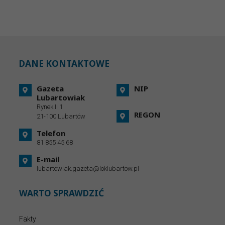
DANE KONTAKTOWE
Gazeta
NIP
Lubartowiak
Rynek II 1
REGON
21-100 Lubartów
Telefon
81 855 45 68
E-mail
lubartowiak.gazeta@loklubartow.pl
WARTO SPRAWDZIĆ
Fakty