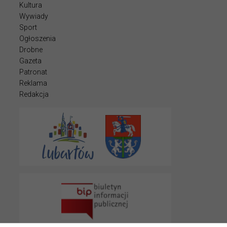
Kultura
Wywiady
Sport
Ogłoszenia
Drobne
Gazeta
Patronat
Reklama
Redakcja